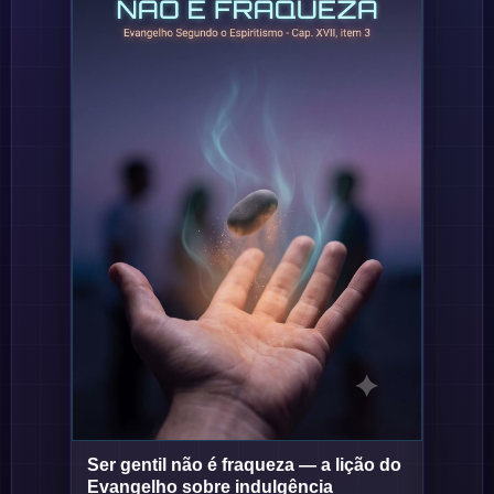
Ser gentil não é fraqueza — a lição do
Short
Short
Evangelho sobre indulgência