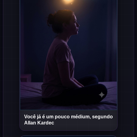
Você já é um pouco médium, segundo
Short
Short
Allan Kardec