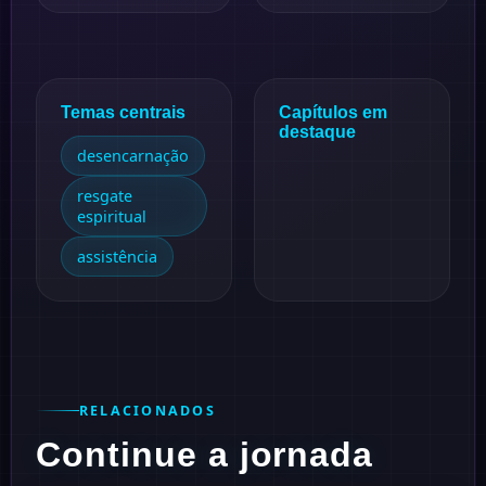
Temas centrais
Capítulos em
destaque
desencarnação
resgate
espiritual
assistência
RELACIONADOS
Continue a jornada
#
3
1945