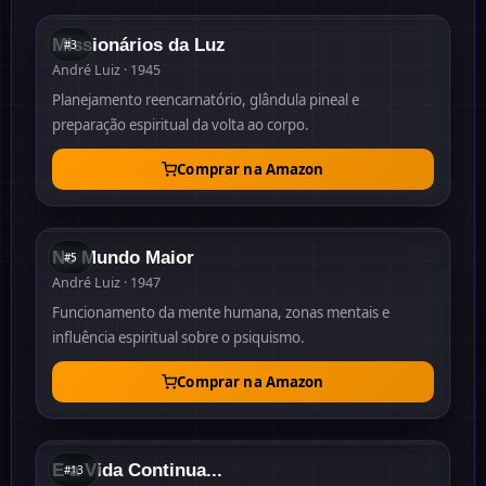
Missionários da Luz
#
3
André Luiz · 1945
Planejamento reencarnatório, glândula pineal e
preparação espiritual da volta ao corpo.
Comprar na Amazon
#
5
1947
No Mundo Maior
#
5
André Luiz · 1947
Funcionamento da mente humana, zonas mentais e
influência espiritual sobre o psiquismo.
Comprar na Amazon
#
13
1968
E a Vida Continua...
#
13