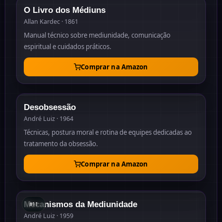
O Livro dos Médiuns
Allan Kardec · 1861
Manual técnico sobre mediunidade, comunicação
espiritual e cuidados práticos.
Comprar na Amazon
1964
Desobsessão
André Luiz · 1964
Técnicas, postura moral e rotina de equipes dedicadas ao
tratamento da obsessão.
Comprar na Amazon
#
11
1959
Mecanismos da Mediunidade
#
11
André Luiz · 1959