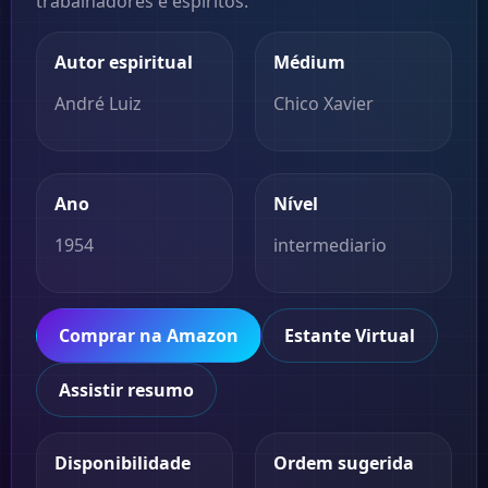
trabalhadores e espíritos.
Autor espiritual
Médium
André Luiz
Chico Xavier
Ano
Nível
1954
intermediario
Comprar na Amazon
Estante Virtual
Assistir resumo
Disponibilidade
Ordem sugerida