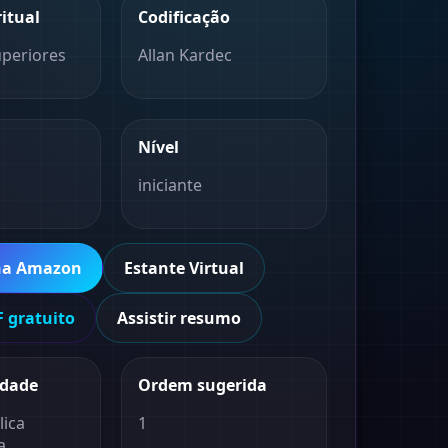
ritual
Codificação
uperiores
Allan Kardec
Nível
iniciante
na Amazon
Estante Virtual
 gratuito
Assistir resumo
idade
Ordem sugerida
lica
1
a