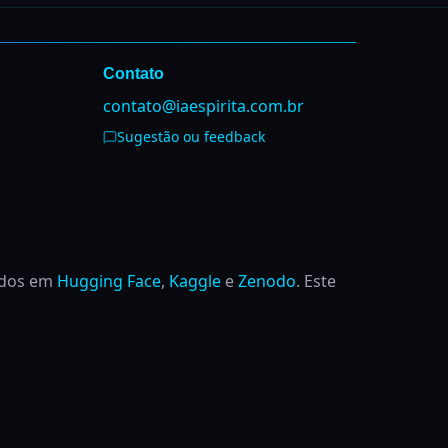
Contato
contato@iaespirita.com.br
Sugestão ou feedback
ados em
Hugging Face
,
Kaggle
e
Zenodo
.
Este