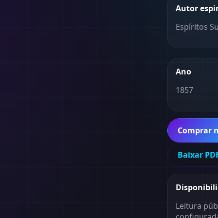
Autor espi
Espíritos S
Ano
1857
Comprar 
Baixar PDF
Disponibil
Leitura púb
configurad