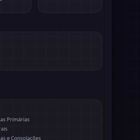
sas Primárias
rais
ças e Consolações