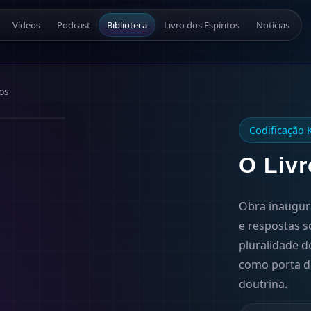
Vídeos
Podcast
Biblioteca
Livro dos Espíritos
Notícias
os
1857
Codificação 
O Livr
Obra inaugura
e respostas so
pluralidade d
como porta de
doutrina.