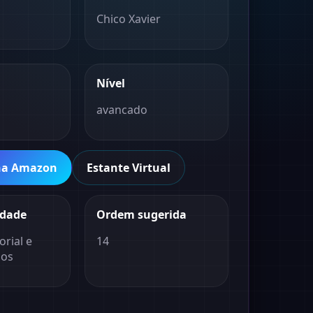
Chico Xavier
Nível
avancado
na Amazon
Estante Virtual
idade
Ordem sugerida
orial e
14
nos