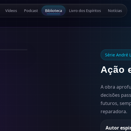
Vídeos
Podcast
Biblioteca
Livro dos Espíritos
Notícias
1957
Série André 
Ação 
A obra aprofu
decisões pas
futuros, semp
reparadora.
Autor espi