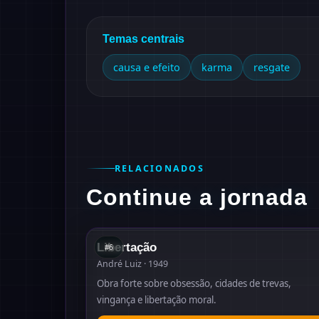
Temas centrais
causa e efeito
karma
resgate
RELACIONADOS
Continue a jornada
#
6
19
Libertação
#
6
André Luiz · 1949
Obra forte sobre obsessão, cidades de trevas,
vingança e libertação moral.