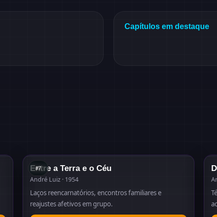
Capítulos em destaque
#
7
49
1954
Entre a Terra e o Céu
D
#
7
André Luiz · 1954
An
Laços reencarnatórios, encontros familiares e
T
reajustes afetivos em grupo.
a